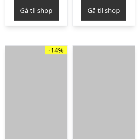
pris
pris
Gå til shop
Gå til shop
var:
er:
kr. 339,95.
kr. 
-14%