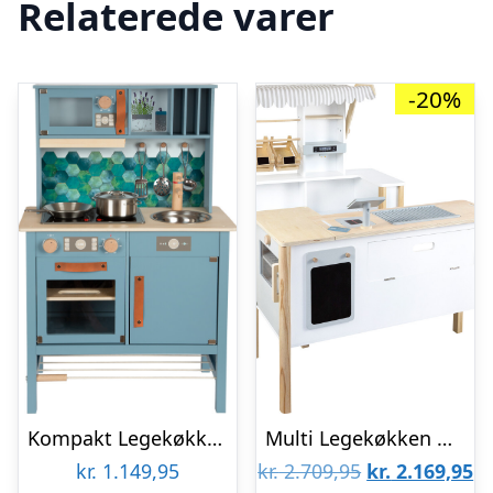
Relaterede varer
-20%
Kompakt Legekøkken Med Lyd, Lys Og Tilbehør – Small Foot
Multi Legekøkken Og Butik Med Tilbehør – Fresh – Small Foot
Den
D
kr.
1.149,95
kr.
2.709,95
kr.
2.169,95